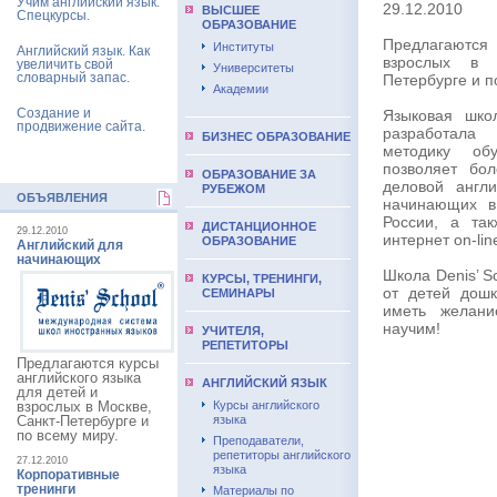
Учим английский язык.
29.12.2010
ВЫCШЕЕ
Спецкурсы.
ОБРАЗОВАНИЕ
Предлагаютс
Институты
Английский язык. Как
взрослых в 
увеличить свой
Университеты
словарный запас.
Петербурге и п
Академии
Создание и
Языковая школ
продвижение сайта.
разработал
БИЗНЕС ОБРАЗОВАНИЕ
методику обу
позволяет бо
ОБРАЗОВАНИЕ ЗА
деловой англ
РУБЕЖОМ
ОБЪЯВЛЕНИЯ
начинающих в
России, а та
ДИСТАНЦИОННОЕ
29.12.2010
интернет on-lin
ОБРАЗОВАНИЕ
Английский для
начинающих
Школа Denis’ S
КУРСЫ, ТРЕНИНГИ,
от детей дошк
СЕМИНАРЫ
иметь желани
научим!
УЧИТЕЛЯ,
РЕПЕТИТОРЫ
Предлагаются курсы
английского языка
АНГЛИЙСКИЙ ЯЗЫК
для детей и
взрослых в Москве,
Курсы английского
Санкт-Петербурге и
языка
по всему миру.
Преподаватели,
репетиторы английского
27.12.2010
языка
Корпоративные
тренинги
Материалы по