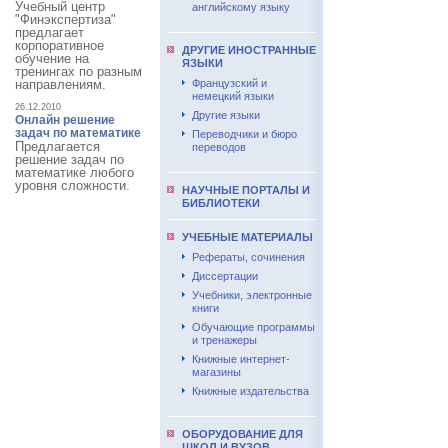
Учебный центр
английскому языку
"Финэкспертиза"
предлагает
корпоративное
ДРУГИЕ ИНОСТРАННЫЕ
обучение на
ЯЗЫКИ
тренингах по разным
направлениям.
Французский и
немецкий языки
26.12.2010
Другие языки
Онлайн решение
задач по математике
Переводчики и бюро
Предлагается
переводов
решение задач по
математике любого
уровня сложности.
НАУЧНЫЕ ПОРТАЛЫ И
БИБЛИОТЕКИ
УЧЕБНЫЕ МАТЕРИАЛЫ
Рефераты, сочинения
Диссертации
Учебники, электронные
книги
Обучающие программы
и тренажеры
Книжные интернет-
магазины
Книжные издательства
ОБОРУДОВАНИЕ ДЛЯ
ШКОЛ И ВУЗОВ