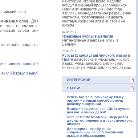
некоторые, скорее всего, надолго
войдут в учебный процесс учащихся.
Одним из новшеств учебного года
глийский язык.
явилось законодательное разрешение
учителям, позволившее им давать
оминания слов
. Для
частные уроки ребятам из своей же
школы.
ния слов с помощью
глийские слова или
07.04.2012
Языковые курсы в Бельгии
Интенсивные языковые курсы в
тоятельно, зайдя на
Бельгии.
26.03.2012
Курсы (1 месяц) английского языка в
Праге
разговорные курсы английского
ти к списку новостей
языка, курсы делового английского,
интенсивные курсы английского языка.
 английскому языку"
ИНТЕРЕСНОЕ
СТАТЬИ
Репетитор по английскому языку
онлайн – лучший способ помочь
ребенку в обучении
Высшее образование в США: лучшее
для вас и ваших детей!
Hotel Institute Montreux – передовая
школа гостиничного и туристического
бизнеса
Дистанционное обучение –
современный способ получения
высшего образования