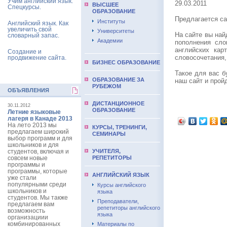
Учим английский язык.
29.03.2011
ВЫCШЕЕ
Спецкурсы.
ОБРАЗОВАНИЕ
Предлагается сай
Институты
Английский язык. Как
увеличить свой
Университеты
На сайте вы на
словарный запас.
Академии
пополнения сло
английских кар
Создание и
словосочетания, 
продвижение сайта.
БИЗНЕС ОБРАЗОВАНИЕ
Такое для вас б
ОБРАЗОВАНИЕ ЗА
наш сайт и прой
РУБЕЖОМ
ОБЪЯВЛЕНИЯ
ДИСТАНЦИОННОЕ
30.11.2012
ОБРАЗОВАНИЕ
Летние языковые
лагеря в Канаде 2013
На лето 2013 мы
КУРСЫ, ТРЕНИНГИ,
предлагаем широкий
СЕМИНАРЫ
выбор программ и для
школьников и для
студентов, включая и
УЧИТЕЛЯ,
совсем новые
РЕПЕТИТОРЫ
программы и
программы, которые
АНГЛИЙСКИЙ ЯЗЫК
уже стали
популярными среди
Курсы английского
школьников и
языка
студентов. Мы также
Преподаватели,
предлагаем вам
репетиторы английского
возможность
языка
организациии
комбинированных
Материалы по