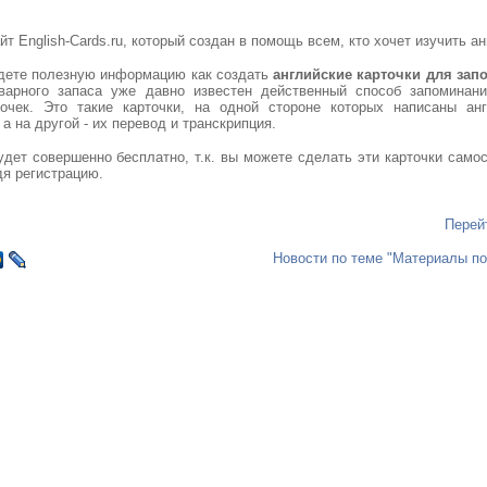
т English-Cards.ru, который создан в помощь всем, кто хочет изучить ан
йдете полезную информацию как создать
английские карточки для зап
варного запаса уже давно известен действенный способ запомина
точек. Это такие карточки, на одной стороне которых написаны ан
а на другой - их перевод и транскрипция.
удет совершенно бесплатно, т.к. вы можете сделать эти карточки самос
дя регистрацию.
Перей
Новости по теме "Материалы по