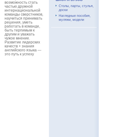
возможность стать
Столы, парты, стулья,
частью дружной
доски
интернациональной
команды сверстников,
Наглядные пособия,
научиться принимать
муляжи, модели
решения, уметь
работать в команде,
быть терпимым к
другим и уважать
чужое мнение.
Развитие лидерских
качеств + знания
английского языка —
это путь к успеху