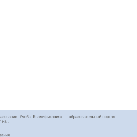
разование. Учеба. Квалификация» — образовательный портал.
 на .