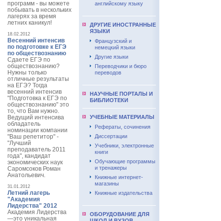
программ - вы можете
английскому языку
побывать в нескольких
лагерях за время
летних каникул!
ДРУГИЕ ИНОСТРАННЫЕ
ЯЗЫКИ
18.02.2012
Весенний интенсив
Французский и
по подготовке к ЕГЭ
немецкий языки
по обществознанию
Другие языки
Сдаете ЕГЭ по
обществознанию?
Переводчики и бюро
Нужны только
переводов
отличные результаты
на ЕГЭ? Тогда
весенний интенсив
НАУЧНЫЕ ПОРТАЛЫ И
"Подготовка к ЕГЭ по
БИБЛИОТЕКИ
обществознанию" это
то, что Вам нужно.
Ведущий интенсива
УЧЕБНЫЕ МАТЕРИАЛЫ
обладатель
Рефераты, сочинения
номинации компании
"Ваш репетитор" -
Диссертации
"Лучший
Учебники, электронные
преподаватель 2011
книги
года", кандидат
Обучающие программы
экономических наук
и тренажеры
Саромсоков Роман
Анатольевич.
Книжные интернет-
магазины
31.01.2012
Летний лагерь
Книжные издательства
"Академия
Лидерства" 2012
Академия Лидерства
ОБОРУДОВАНИЕ ДЛЯ
—это уникальная
ШКОЛ И ВУЗОВ