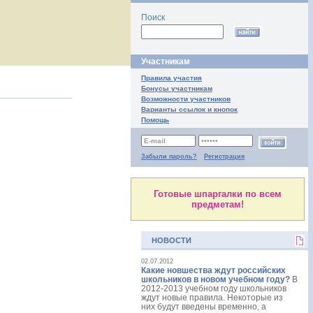
Поиск
Участникам
Правила участия
Бонусы участникам
Возможности участников
Варианты ссылок и кнопок
Помощь
Забыли пароль?
Регистрация
Готовые шпаргалки по всем
предметам!
НОВОСТИ
02.07.2012
Какие новшества ждут российских
школьников в новом учебном году?
В
2012-2013 учебном году школьников
ждут новые правила. Некоторые из
них будут введены временно, а