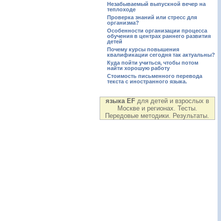
Незабываемый выпускной вечер на
теплоходе
Проверка знаний или стресс для
организма?
Особенности организации процесса
обучения в центрах раннего развития
детей
Почему курсы повышения
квалификации сегодня так актуальны?
Куда пойти учиться, чтобы потом
найти хорошую работу
Стоимость письменного перевода
текста с иностранного языка.
языка EF
для детей и взрослых в
Москве и регионах. Тесты.
Передовые методики. Результаты.