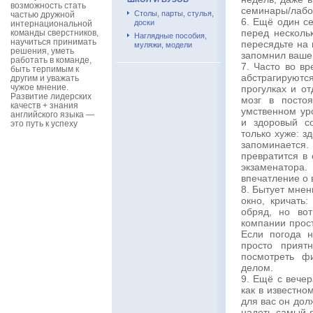
возможность стать
семинары/лабо
Столы, парты, стулья,
частью дружной
6. Ещё один с
доски
интернациональной
перед несколь
команды сверстников,
Наглядные пособия,
научиться принимать
пересядьте на
муляжи, модели
решения, уметь
запомнил ваше
работать в команде,
7. Часто во в
быть терпимым к
абстрагируют
другим и уважать
чужое мнение.
прогулках и от
Развитие лидерских
мозг в посто
качеств + знания
умственном ур
английского языка —
и здоровый с
это путь к успеху
только хуже: з
запоминается. 
превратится в 
экзаменатора.
впечатление о 
8. Бытует мнен
окно, кричать
обряд, но во
компании прос
Если погода н
просто прият
посмотреть ф
делом.
9. Ещё с вечер
как в известно
для вас он дол
надеть самый я