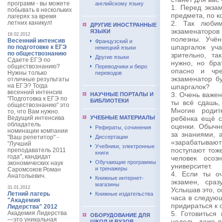
программ - вы можете
английскому языку
1. Перед экза
побывать в нескольких
предмета, по к
лагерях за время
летних каникул!
2. Так люби
ДРУГИЕ ИНОСТРАННЫЕ
экзаменаторов
ЯЗЫКИ
18.02.2012
полезны. Учё
Весенний интенсив
Французский и
шпаргалок уч
по подготовке к ЕГЭ
немецкий языки
по обществознанию
зрительно, т
Другие языки
Сдаете ЕГЭ по
нужно, но бра
обществознанию?
Переводчики и бюро
опасно и чре
Нужны только
переводов
экзаменатор б
отличные результаты
на ЕГЭ? Тогда
шпаргалок?
весенний интенсив
3. Очень важен
НАУЧНЫЕ ПОРТАЛЫ И
"Подготовка к ЕГЭ по
БИБЛИОТЕКИ
ты всё сдашь,
обществознанию" это
Многие родит
то, что Вам нужно.
Ведущий интенсива
УЧЕБНЫЕ МАТЕРИАЛЫ
ребёнка ещё с
обладатель
оценки. Обычн
Рефераты, сочинения
номинации компании
за знаниями, 
"Ваш репетитор" -
Диссертации
«зарабатываю
"Лучший
Учебники, электронные
поступают тоже
преподаватель 2011
книги
года", кандидат
человек осоз
Обучающие программы
экономических наук
университет.
и тренажеры
Саромсоков Роман
4. Если ты о
Анатольевич.
Книжные интернет-
экзамен, сра
магазины
31.01.2012
Услышав это, о
Летний лагерь
Книжные издательства
часа в следующ
"Академия
придираться к 
Лидерства" 2012
Академия Лидерства
5. Готовиться
ОБОРУДОВАНИЕ ДЛЯ
—это уникальная
недель, даже 
ШКОЛ И ВУЗОВ