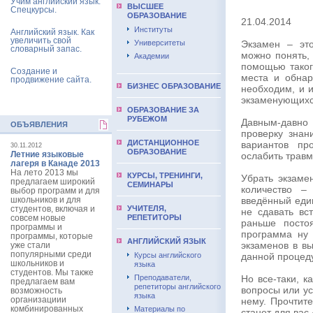
Учим английский язык.
ВЫCШЕЕ
Спецкурсы.
ОБРАЗОВАНИЕ
21.04.2014
Институты
Английский язык. Как
увеличить свой
Университеты
Экзамен – эт
словарный запас.
можно понять,
Академии
помощью таког
Создание и
места и обна
продвижение сайта.
БИЗНЕС ОБРАЗОВАНИЕ
необходим, и и
экзаменующихся
ОБРАЗОВАНИЕ ЗА
РУБЕЖОМ
Давным-давно
ОБЪЯВЛЕНИЯ
проверку знан
ДИСТАНЦИОННОЕ
вариантов пр
30.11.2012
ОБРАЗОВАНИЕ
Летние языковые
ослабить травм
лагеря в Канаде 2013
На лето 2013 мы
КУРСЫ, ТРЕНИНГИ,
Убрать экзаме
предлагаем широкий
СЕМИНАРЫ
количество –
выбор программ и для
школьников и для
введённый еди
студентов, включая и
УЧИТЕЛЯ,
не сдавать вс
совсем новые
РЕПЕТИТОРЫ
раньше посто
программы и
программа ну 
программы, которые
АНГЛИЙСКИЙ ЯЗЫК
экзаменов в в
уже стали
популярными среди
Курсы английского
данной процеду
школьников и
языка
студентов. Мы также
Преподаватели,
Но все-таки, к
предлагаем вам
репетиторы английского
вопросы или ус
возможность
языка
организациии
нему. Прочтит
комбинированных
Материалы по
станет для вас