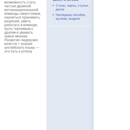
возможность стать
Столы, парты, стулья,
частью дружной
доски
интернациональной
команды сверстников,
Наглядные пособия,
научиться принимать
муляжи, модели
решения, уметь
работать в команде,
быть терпимым к
другим и уважать
чужое мнение.
Развитие лидерских
качеств + знания
английского языка —
это путь к успеху