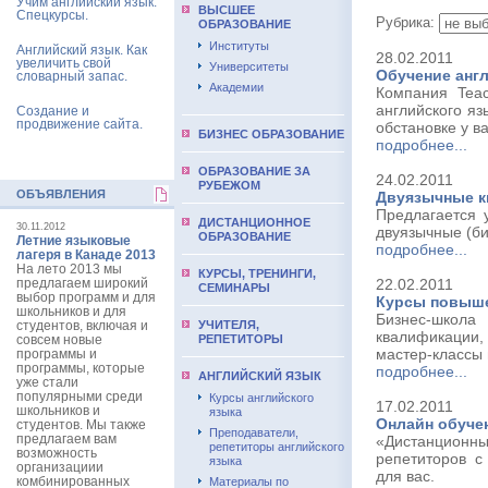
Учим английский язык.
ВЫCШЕЕ
Спецкурсы.
Рубрика:
ОБРАЗОВАНИЕ
Институты
Английский язык. Как
28.02.2011
увеличить свой
Университеты
Обучение анг
словарный запас.
Академии
Компания Teac
английского яз
Создание и
продвижение сайта.
обстановке у в
БИЗНЕС ОБРАЗОВАНИЕ
подробнее...
ОБРАЗОВАНИЕ ЗА
24.02.2011
РУБЕЖОМ
ОБЪЯВЛЕНИЯ
Двуязычные кн
Предлагается 
ДИСТАНЦИОННОЕ
30.11.2012
двуязычные (би
ОБРАЗОВАНИЕ
Летние языковые
подробнее...
лагеря в Канаде 2013
На лето 2013 мы
КУРСЫ, ТРЕНИНГИ,
предлагаем широкий
22.02.2011
СЕМИНАРЫ
выбор программ и для
Курсы повыш
школьников и для
Бизнес-шко
студентов, включая и
УЧИТЕЛЯ,
квалификации
совсем новые
РЕПЕТИТОРЫ
мастер-классы 
программы и
программы, которые
подробнее...
АНГЛИЙСКИЙ ЯЗЫК
уже стали
популярными среди
Курсы английского
17.02.2011
школьников и
языка
Онлайн обуче
студентов. Мы также
Преподаватели,
предлагаем вам
«Дистанционн
репетиторы английского
возможность
репетиторов 
языка
организациии
для вас.
комбинированных
Материалы по