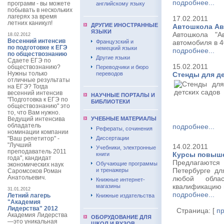
подробнее...
программ - вы можете
английскому языку
побывать в нескольких
лагерях за время
17.02.2011
летних каникул!
ДРУГИЕ ИНОСТРАННЫЕ
Автошкола Ав
ЯЗЫКИ
Автошкола "А
18.02.2012
Весенний интенсив
Французский и
автомобиля в 4
по подготовке к ЕГЭ
немецкий языки
подробнее...
по обществознанию
Другие языки
Сдаете ЕГЭ по
15.02.2011
обществознанию?
Переводчики и бюро
Нужны только
переводов
Стенды для де
отличные результаты
на ЕГЭ? Тогда
весенний интенсив
НАУЧНЫЕ ПОРТАЛЫ И
"Подготовка к ЕГЭ по
БИБЛИОТЕКИ
обществознанию" это
то, что Вам нужно.
Ведущий интенсива
УЧЕБНЫЕ МАТЕРИАЛЫ
обладатель
подробнее...
Рефераты, сочинения
номинации компании
"Ваш репетитор" -
Диссертации
"Лучший
14.02.2011
Учебники, электронные
преподаватель 2011
Курсы повыше
книги
года", кандидат
Предлагаются
Обучающие программы
экономических наук
Петербурге дл
и тренажеры
Саромсоков Роман
Анатольевич.
любой облас
Книжные интернет-
квалификацию 
магазины
31.01.2012
подробнее...
Летний лагерь
Книжные издательства
"Академия
Лидерства" 2012
Страница: [
п
Академия Лидерства
ОБОРУДОВАНИЕ ДЛЯ
—это уникальная
ШКОЛ И ВУЗОВ