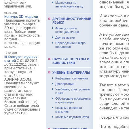
однозначный: я
конфликтов и
Материалы по
управления ими.
так, что бы од
английскому языку
01.10.2011
И как только я 
Конкурс 3D-модели
ДРУГИЕ ИНОСТРАННЫЕ
и на второй «ч
Приглашаем принять
ЯЗЫКИ
участие в Конкурсе
обучение рань
3D-модели Курского
Французский и
края. Победителям
немецкий языки
А не устраивало
призы и возможность
Другие языки
в себе непреод
получить
стереотипированную
Переводчики и бюро
печати, немног
модель.
переводов
же это обучени
если быть до к
19.08.2011
III Конкурс научных
на сайтах, обуч
НАУЧНЫЕ ПОРТАЛЫ И
статей
С 01.02.2011
владеющим сле
БИБЛИОТЕКИ
до 31.12.2011 открыт
том, что это и 
прием статей на III
клавиатуру нев
Конкурс научных
УЧЕБНЫЕ МАТЕРИАЛЫ
тогда метод на
статей от
Рефераты, сочинения
ASPIRANS.COM.
Победители получат
Диссертации
Так вот, в этот
возможность
стороны. Прежд
Учебники, электронные
разместить свои
книги
тренируют мою 
статьи в научных
журналах (на
был научиться 
Обучающие программы
бесплатной основе).
и тренажеры
вещи: слепой м
Статьи победителей
очевидно не та
Книжные интернет-
будут опубликованы в
магазины
журналах ВАК
Говорят, что ка
Книжные издательства
Что-то подобно