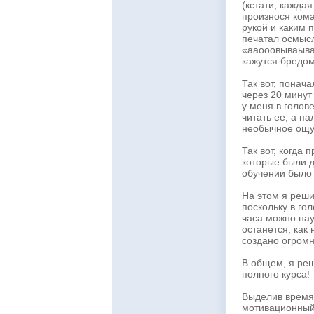
(кстати, кажда
произнося кома
рукой и каким 
печатал осмысл
«ааооовываываы
кажутся бредо
Так вот, понач
через 20 минут
у меня в голове
читать ее, а п
необычное ощущ
Так вот, когда 
которые были д
обучении было 
На этом я реши
поскольку в го
часа можно нау
останется, как 
создано огромн
В общем, я ре
полного курса!
Выделив время 
мотивационный 