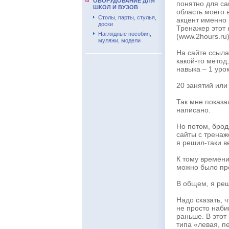
ОБОРУДОВАНИЕ ДЛЯ
понятно для са
ШКОЛ И ВУЗОВ
область моего 
Столы, парты, стулья,
акцент именно
доски
Тренажер этот
Наглядные пособия,
(www.2hours.ru)
муляжи, модели
На сайте ссыла
какой-то метод
навыка – 1 уро
20 занятий или
Так мне показа
написано.
Но потом, брод
сайты с тренаж
я решил-таки в
К тому времени
можно было пр
В общем, я реш
Надо сказать, 
не просто наби
раньше. В этот
типа «левая, п