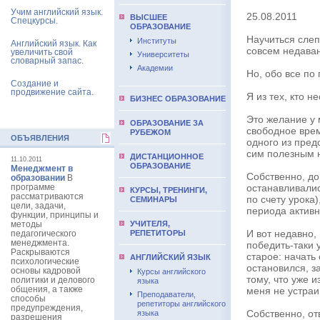
Учим английский язык.
25.08.2011
ВЫCШЕЕ
Спецкурсы.
ОБРАЗОВАНИЕ
Научиться слеп
Институты
Английский язык. Как
совсем недава
увеличить свой
Университеты
словарный запас.
Академии
Но, обо все по 
Создание и
продвижение сайта.
Я из тех, кто 
БИЗНЕС ОБРАЗОВАНИЕ
Это желание у 
ОБРАЗОВАНИЕ ЗА
свободное врем
РУБЕЖОМ
ОБЪЯВЛЕНИЯ
одного из пред
сим полезным 
ДИСТАНЦИОННОЕ
11.10.2011
ОБРАЗОВАНИЕ
Менеджмент в
Собственно, до
образовании
В
программе
останавливалис
КУРСЫ, ТРЕНИНГИ,
рассматриваются
по счету урока
СЕМИНАРЫ
цели, задачи,
периода активн
функции, принципы и
методы
УЧИТЕЛЯ,
И вот недавно,
педагогического
РЕПЕТИТОРЫ
менеджмента.
победить-таки 
Раскрываются
старое: начать 
АНГЛИЙСКИЙ ЯЗЫК
психологические
остановился, з
основы кадровой
Курсы английского
тому, что уже и
политики и делового
языка
общения, а также
меня не устраив
Преподаватели,
способы
репетиторы английского
предупреждения,
Собственно, от
языка
разрешения