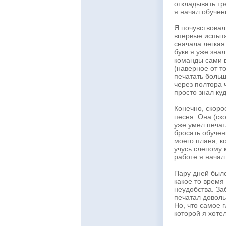
откладывать тр
я начал обучен
Я почувствова
впервые испыт
сначала легкая
букв я уже зна
команды сами 
(наверное от то
печатать больш
через полтора 
просто знал ку
Конечно, скоро
песня. Она (ск
уже умел печат
бросать обучен
моего плана, 
учусь слепому 
работе я начал
Пару дней было
какое то время
неудобства. За
печатал доволь
Но, что самое г
которой я хотел