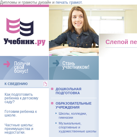
Дипломы и грамоты дизайн и
печать грамот
.
Слепой пе
К СВЕДЕНИЮ
ДОШКОЛЬНАЯ
ПОДГОТОВКА
Как подготовить
ребенка к детскому
саду?
ОБРАЗОВАТЕЛЬНЫЕ
УЧРЕЖДЕНИЯ
Готовим ребенка к
Школы, колледжи,
школе.
гимназии
Музыкальные,
Частные школы:
спортивные и
преимущества и
художественные школы
недостатки.