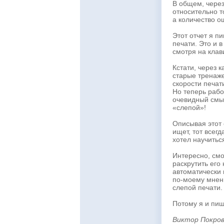
В общем, через
относительно т
а количество о
Этот отчет я п
печати. Это и 
смотря на клав
Кстати, через к
старые тренаж
скорости печат
Но теперь раб
очевидный смыс
«слепой»!
Описывая этот 
ищет, тот всегд
хотел научитьс
Интересно, смо
раскрутить его 
автоматически 
по-моему мнени
слепой печати.
Потому я и пишу
Виктор Покров